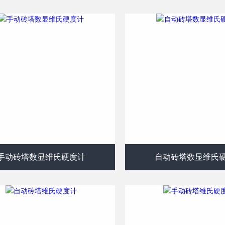
手动砖塔数显维氏硬度计
自动砖塔数显维氏