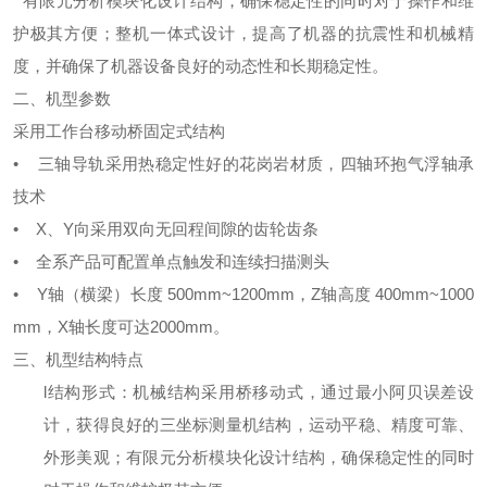
有限元分析模块化设计结构，确保稳定性的同时对于操作和维
护极其方便；整机一体式设计，提高了机器的抗震性和机械精
度，并确保了机器设备良好的动态性和长期稳定性。
二、机型参数
采用工作台移动桥固定式结构
•
三轴导轨采用热稳定性好的花岗岩材质，四轴环抱气浮轴承
技术
• X
、
Y
向采用双向无回程间隙的齿轮齿条
•
全系产品可配置单点触发和连续扫描测头
• Y
轴（横梁）长度
500mm~1200mm
，
Z
轴高度
400mm~1000
mm
，
X
轴长度可达
2000mm
。
三、机型结构特点
l
结构形式：机械结构采用桥移动式，通过最小阿贝误差设
计，获得良好的三坐标测量机结构，运动平稳、精度可靠、
外形美观；有限元分析模块化设计结构，确保稳定性的同时