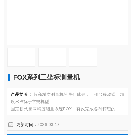
FOX系列三坐标测量机
产品简介：
超高精度测量机的最佳成果，工作台移动式，精
度水准优于常规机型
固定桥式超高精度测量系统FOX，有效完成各种精密的触发
与扫描测量应用。采用全花岗石结构，*的气动平衡和优化的
气浮轴承分布，为整机提供了优良的结构。
更新时间：
2026-03-12