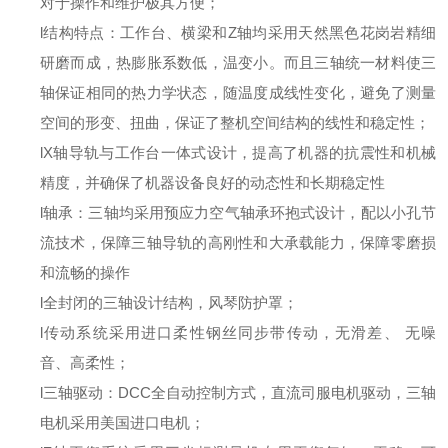
对于操作和维护极其方便；
l
结构特点：工作台、横梁和
Z
轴均采用天然黑色花岗岩精细
研磨而成，热膨胀系数低，温变小。而且三轴统一材料使三
轴保证相同的热力学状态，随温度成线性变化，避免了测量
空间的形变、扭曲，保证了整机空间结构的线性和稳定性；
l
X
轴导轨与工作台一体式设计，提高了机器的抗震性和机械
精度，并确保了机器设备良好的动态性和长期稳定性
l
轴承：三轴均采用预应力空气轴承环抱式设计，配以小孔节
流技术，保障三轴导轨的高刚性和大承载能力，保障零磨损
和流畅的操作
l
全封闭的三轴设计结构，风琴防护罩；
l
传动系统采用
进口
柔性钢丝同步带传动，无滑差、
无噪
音、高柔性；
l
三轴驱动：
DCC
全自动控制方式，直流司服电机驱动，三轴
电机采用美国
进口
电机；