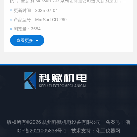
的*。全新的 MarSurf CD 系列让制造公司进入新的层面，能
够在测量室或邻近生产环境中可靠地保障和提升工件的制造质
更新时间：2025-07-04
量。$n新测量站概念综合了速度、可靠性和灵活性。其目标是
产品型号：MarSurf CD 280
提高贵公司系统的利润。
浏览量：3684
查看更多 +
版权所有©2026 杭州科赋机电设备有限公司 备案号：
浙
ICP备2021005838号-1
技术支持：
化工仪器网