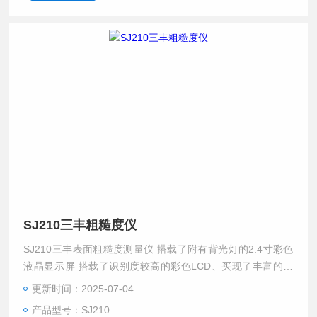
SJ210三丰粗糙度仪
SJ210三丰表面粗糙度测量仪 搭载了附有背光灯的2.4寸彩色
液晶显示屏 搭载了识别度较高的彩色LCD、买现了丰富的显
示功能，操作更直观。 背光灯的彩用，即使是灰暗现场也不
更新时间：2025-07-04
会影响操作。 简单操作键的排列 本体表面和保护罩内的按键
产品型号：SJ210