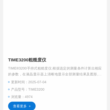
TIME3200粗糙度仪
TIME®3200手持式粗糙度仪,根据选定的测量条件计算出相应
的参数，在液晶显示器上清晰地显示全部测量结果及图形,并
可在打印机上输出。亦可与PC机进行通讯，通过PC软件获得
更新时间：2025-07-04
更丰富的测试结果分析及试验报告处理等。$n多达13个粗糙
产品型号：TIME3200
度参数测量，可测量多种机加工零件的表面粗糙度。体积小
浏览量：4974
巧，方便携带，适用于生产现场测量， 配合同多种选配传感
器，更能实现曲面、小孔、沟槽、深槽等复杂表面粗糙度的测
查看更多 +
量。