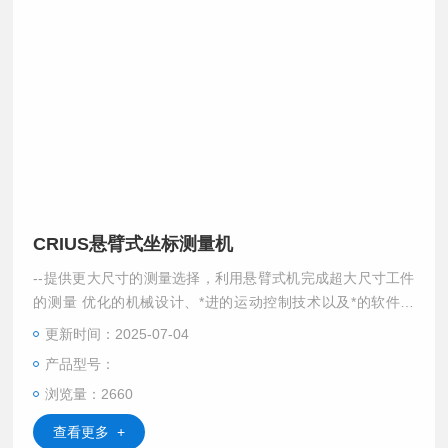
CRIUS悬臂式坐标测量机
--提供更大尺寸的测量选择，利用悬臂式机完成超大尺寸工件
的测量 优化的机械设计、*进的运动控制技术以及*的软件功
能，使得CRIUS系列三坐标测量机成为大型零件测量的理想选
更新时间：2025-07-04
择，*的接触与非接触测头。
产品型号：
浏览量：2660
查看更多 +