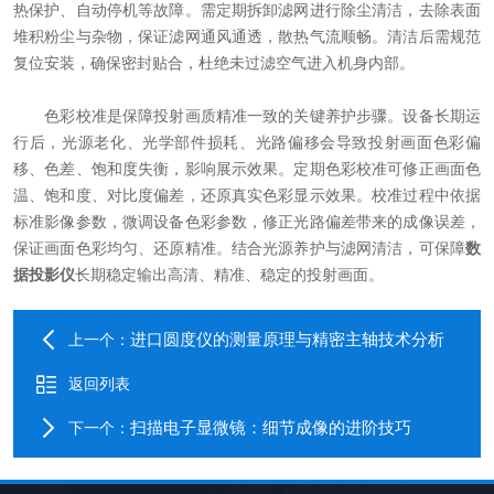
热保护、自动停机等故障。需定期拆卸滤网进行除尘清洁，去除表面
堆积粉尘与杂物，保证滤网通风通透，散热气流顺畅。清洁后需规范
复位安装，确保密封贴合，杜绝未过滤空气进入机身内部。
色彩校准是保障投射画质精准一致的关键养护步骤。设备长期运
行后，光源老化、光学部件损耗、光路偏移会导致投射画面色彩偏
移、色差、饱和度失衡，影响展示效果。定期色彩校准可修正画面色
温、饱和度、对比度偏差，还原真实色彩显示效果。校准过程中依据
标准影像参数，微调设备色彩参数，修正光路偏差带来的成像误差，
保证画面色彩均匀、还原精准。结合光源养护与滤网清洁，可保障
数
据投影仪
长期稳定输出高清、精准、稳定的投射画面。
进口圆度仪的测量原理与精密主轴技术分析
上一个：
返回列表
扫描电子显微镜：细节成像的进阶技巧
下一个：