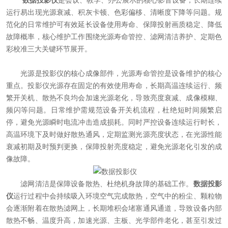
数据投影仪
是会议、教学、办公展示的核心影音设备，长期连续
运行易出现光源衰减、积灰卡顿、色彩偏移、清晰度下降等问题。规
范化的日常维护可有效延长设备使用寿命、保障投射画质稳定、降低
故障概率，核心维护工作围绕光源寿命管控、滤网清洁养护、定期色
彩校准三大关键环节展开。
光源是投影仪的核心成像部件，光源寿命管控是设备维护的核心
重点。投影仪光源存在固定的有效使用寿命，长期高温连续运行、频
繁开关机、散热不良均会加速光源老化，导致亮度衰减、成像模糊、
频闪等问题。日常维护需规范设备开关机流程，杜绝短时间频繁启
停，避免光源瞬时电流冲击造成损耗。同时严控设备连续运行时长，
高温环境下及时做好散热通风，定期监测光源亮度状态，在光源性能
衰减初期及时预判更换，保障投射亮度稳定，避免光源老化引发的成
像故障。
滤网清洁是保障设备散热、杜绝机身故障的基础工作。
数据投影
仪
运行过程中会持续吸入环境空气完成散热，空气中的粉尘、颗粒物
会逐渐附着在散热滤网上，长期堆积会堵塞通风通道，导致设备内部
散热不畅、温度升高，加速光源、主板、光学部件老化，甚至引发过