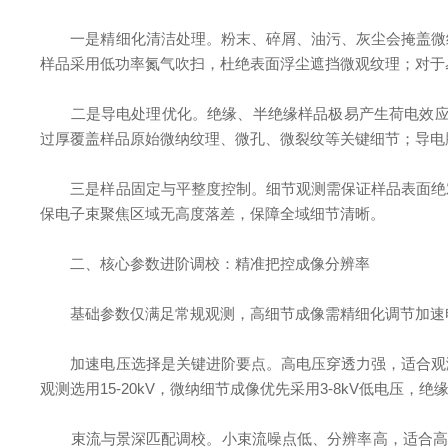
一是精细化清洁处理。粉末、碎屑、油污、灰尘会掩盖微纳
样品采用低功率氮气吹扫，杜绝表面浮尘遮挡微观纹理；对于
二是导电处理优化。绝缘、半绝缘样品极易产生荷电效应，导
过厚覆盖样品原始微纳纹理、微孔、微裂纹等关键细节；导电
三是样品固定与平整度控制。细节观测需保证样品表面绝对
保电子束聚焦区域无高度落差，保障全域细节清晰。
二、核心参数进阶调校：精准把控成像分辨率
基础参数仅满足常规观测，高细节成像需精细化调节加速电
加速电压选择是关键进阶要点。高电压穿透力强，适合观测
观测选用15-20kV，微纳细节成像优先采用3-8kV低电压，
束流与景深匹配调校。小束流噪点低、分辨率高，适合高精