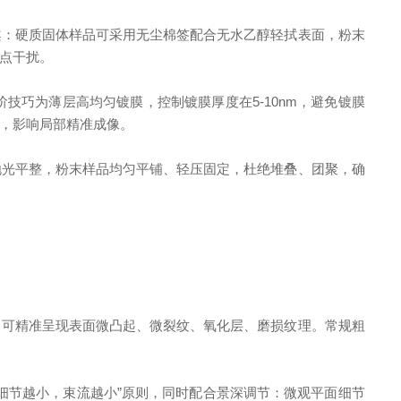
：硬质固体样品可采用无尘棉签配合无水乙醇轻拭表面，粉末
点干扰。
巧为薄层高均匀镀膜，控制镀膜厚度在5-10nm，避免镀膜
，影响局部精准成像。
光平整，粉末样品均匀平铺、轻压固定，杜绝堆叠、团聚，确
可精准呈现表面微凸起、微裂纹、氧化层、磨损纹理。常规粗
节越小，束流越小”原则，同时配合景深调节：微观平面细节