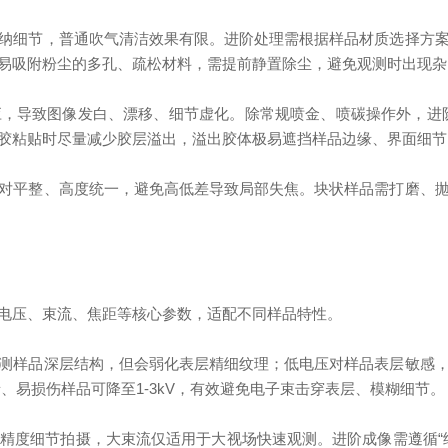
细节，普通吹气清洁效果有限。进阶处理需根据样品材质选择方案
易吸附粉尘的多孔、疏松材料，需提前静置除尘，避免观测时出现杂
致图像发白、漂移、细节虚化。除常规喷金、喷碳操作外，进阶技
胶粘贴时尽量减少胶层溢出，溢出胶体极易遮挡样品边缘、界面细节
平整、高度统一，避免高低差导致局部失焦。块状样品需打磨、抛
压、束流、焦距等核心参数，适配不同样品特性。
样品深层结构，但会弱化表层精细纹理；低电压对样品表层敏感，
绝缘、易损伤样品可降至1-3kV，有效避免电子束击穿表层、模糊细节。
度细节拍摄，大束流仅适用于大视场快速观测。进阶成像需遵循“细