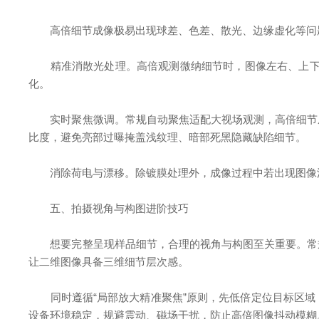
高倍细节成像极易出现球差、色差、散光、边缘虚化等问题
精准消散光处理。高倍观测微纳细节时，图像左右、上下不
化。
实时聚焦微调。常规自动聚焦适配大视场观测，高倍细节成
比度，避免亮部过曝掩盖浅纹理、暗部死黑隐藏缺陷细节。
消除荷电与漂移。除镀膜处理外，成像过程中若出现图像漂
五、拍摄视角与构图进阶技巧
想要完整呈现样品细节，合理的视角与构图至关重要。常规
让二维图像具备三维细节层次感。
同时遵循“局部放大精准聚焦”原则，先低倍定位目标区域
设备环境稳定，规避震动、磁场干扰，防止高倍图像抖动模糊