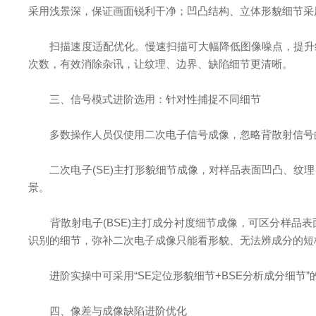
采用浅景深，保证画面锐利干净；凹凸结构、立体形貌细节采
扫描速度适配优化。慢速扫描可大幅降低图像噪点，提升细
次数，有效消除杂讯，让纹理、边界、缺陷细节更清晰。
三、信号模式进阶选用：针对性捕捉不同细节
多数操作人员仅使用二次电子信号成像，忽略背散射信号的
二次电子(SE)主打形貌细节成像，对样品表面凹凸、纹理
景。
背散射电子(BSE)主打成分衬度细节成像，可区分样品表
识别的细节，弥补二次电子成像只能看形貌、无法辨成分的短
进阶实操中可采用“SE定位形貌细节+BSE分析成分细节
四、像差与成像缺陷进阶优化