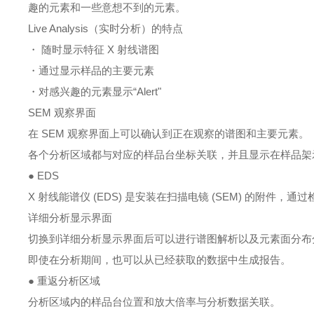
趣的元素和一些意想不到的元素。
Live Analysis
（实时分析）的特点
・
随时显示特征
X
射线谱图
・
通过显示样品的主要元素
・
对感兴趣的元素显示“
Alert"
SEM
观察界面
在
SEM
观察界面上可以确认到正在观察的谱图和主要元素。
各个分析区域都与对应的样品台坐标关联，并且显示在样品架
●
EDS
X
射线能谱仪
(EDS)
是安装在扫描电镜
(SEM)
的附件，通过
详细分析显示界面
切换到详细分析显示界面后可以进行谱图解析以及元素面分布
即使在分析期间，也可以从已经获取的数据中生成报告。
● 重返分析区域
分析区域内的样品台位置和放大倍率与分析数据关联。