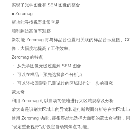
实现了光学图像和
SEM
图像的整合
■
Zeromag
新功能寻找视野非常容易
顺利到达高倍率观察
新功能
Zeromag
将与样品台位置相关联的样品台示意图、
C
像，大幅度地提高了工作效率。
Zeromag
的特点
・
从光学图像无缝过渡到
SEM
图像
・
可以在样品上预先选择多个分析点
・
可以轻松回溯到已测试过的区域以作进一步的研究
蒙太奇
利用
Zeromag
可以自动简便地进行大区域观察及分析
蒙太奇是识别大区域上的异物和进行断裂面分析等在大区域上
使用
Zeromag
功能
,
能很容易地选择大面积的蒙太奇视野，同
“设定重叠视野"及“设定自动聚焦点"功能。