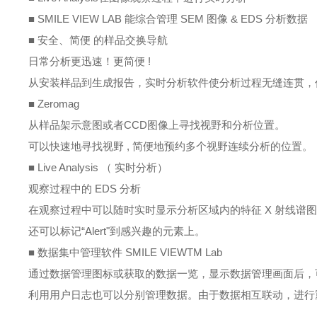
■
SMILE VIEW LAB
能综合管理
SEM
图像
& EDS
分析数据
■ 安全、简便 的样品交换导航
日常分析更迅速！更简便
!
从安装样品到生成报告，实时分析软件使分析过程无缝连贯，
■
Zeromag
从样品架示意图或者
CCD
图像上寻找视野和
分析位置。
可以快速地寻找视野
,
简便地预约多个视野连续分析的位置。
■
Live Analysis
（ 实时分析）
观察过程中的
EDS
分析
在观察过程中可以随时实时显示分析区域内的特征
X
射线谱
还可以标记“
Alert
"到感兴趣的元素上。
■ 数据集中管理软件
SMILE VIEWTM Lab
通过数据管理图标或获取的数据一览，显示数据管理画面后，
利用用户日志也可以分别管理数据。由于数据相互联动，进行