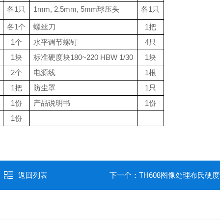
各
1
只
1mm, 2.5mm, 5mm
球压头
各
1
只
各
1
个
螺丝刀
1
把
1
个
水平调节螺钉
4
只
1
块
标准硬度块
180~220 HBW 1/30
1
块
2
个
电源线
1
根
1
把
防尘罩
1
只
1
份
产品说明书
1
份
1
份
返回列表
下一个：
TH608图像处理布氏硬