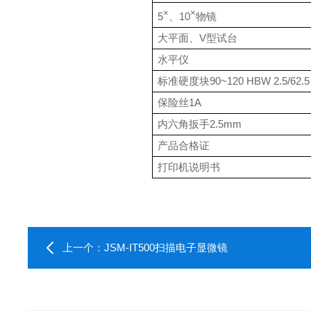
×
×
5
、
10
物镜
大平面、
V
型试台
水平仪
标准硬度块
90~120 HBW 2.5/62.5
保险丝
1A
内六角扳手
2.5mm
产品合格证
打印机说明书
上一个：
JSM-IT500扫描电子显微镜