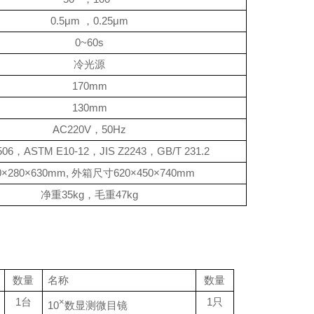
0.5μm
，
0.25μm
0~60s
冷光源
170mm
130mm
AC220V
，
50Hz
506
，
ASTM E10-12
，
JIS Z2243
，
GB/T 231.2
0×280×630mm,
外箱尺寸
620×450×740mm
净重
35kg
，毛重
47kg
数量
名称
数量
1
台
1
只
×
10
数显测微目镜