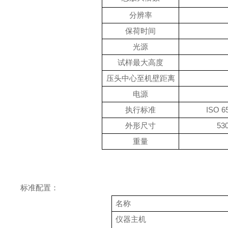
分辨率
保荷时间
光源
试样最大高度
压头中心至机壁距离
电源
执行标准
ISO 6
外形尺寸
53
重量
标准配置：
名称
仪器主机