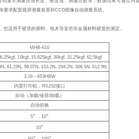
自动显示测量压痕长度、硬度值、测量次数等；数据结果可通过内
殊要求配置视屏测量装置和
CCD
图像自动测量系统。
，也适用于硬质的塑料、电木等某些非金属材料硬度的测定。
MHB-610
 6.25kgf, 10kgf, 15.625kgf, 30kgf, 31.25kgf, 62.5kgf
3N, 61.29N, 98.07N, 153.2N, 294.2N, 306.5N, 612.9N
3.18
～
653HBW
内置打印机，
RS232
接口
自动（加载
/
保荷
/
卸载）
自动切换
×
×
5
，
10
×
10
×
×
50
，
100