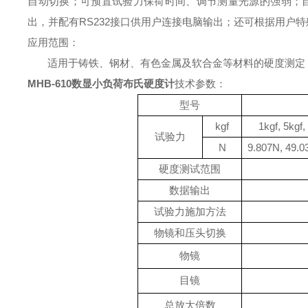
自动切换；可预置试验力保荷时间、调节测量光源的强弱；
出，并配有
RS232
接口供用户连接电脑输出；还可根据用户特
应用范围：
适用于铸铁、钢材、有色金属及软合金等材料的硬度测定
MHB-610​
数显小负荷布氏硬度计
技术参数：
型号
kgf
1kgf, 5kgf,
试验力
N
9.807N, 49.0
硬度测试范围
数据输出
试验力施加方法
物镜和压头切换
物镜
目镜
总放大倍数