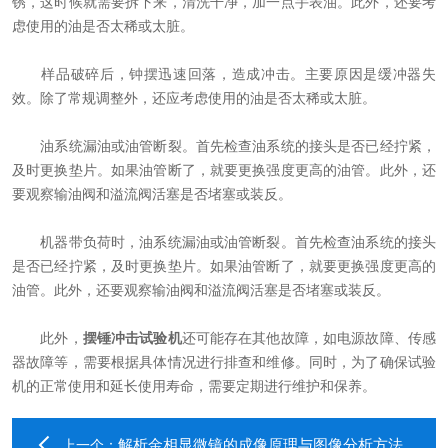
锈，这时候就需要拆下来，清洗干净，加一点手表油。此外，还要考
虑使用的油是否太稀或太脏。
样品破碎后，钟摆迅速回落，造成冲击。主要原因是缓冲器失
效。除了常规调整外，还应考虑使用的油是否太稀或太脏。
油系统漏油或油管断裂。首先检查油系统的接头是否已经拧紧，
及时更换垫片。如果油管断了，就要更换强度更高的油管。此外，还
要观察输油阀和溢流阀活塞是否堵塞或装反。
机器带负荷时，油系统漏油或油管断裂。首先检查油系统的接头
是否已经拧紧，及时更换垫片。如果油管断了，就要更换强度更高的
油管。此外，还要观察输油阀和溢流阀活塞是否堵塞或装反。
此外，
摆锤冲击试验机
还可能存在其他故障，如电源故障、传感
器故障等，需要根据具体情况进行排查和维修。同时，为了确保试验
机的正常使用和延长使用寿命，需要定期进行维护和保养。
解析金相显微镜的成像原理与图像分析方法
上一个：