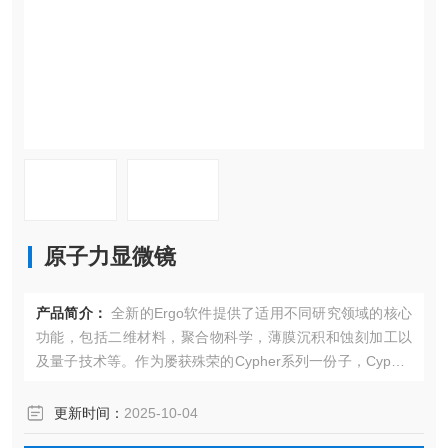
原子力显微镜
产品简介：
全新的Ergo软件提供了适用不同研究领域的核心
功能，包括二维材料，聚合物科学，薄膜沉积和蚀刻加工以
及量子技术等。作为屡获殊荣的Cypher系列一份子，Cypher
L很容易升级到Cypher S, ES或VRS1250，允许您在预算范
围内实现最高质量的AFM平台搭建，并在后期根据需要升级
更新时间：
2025-10-04
新功能。