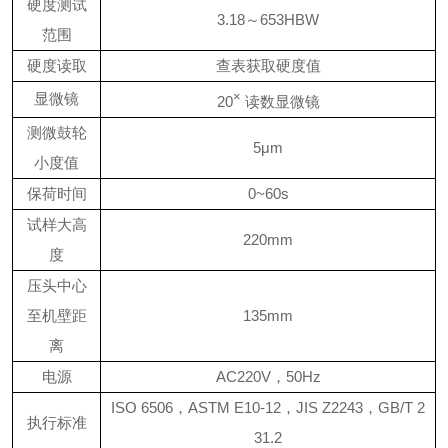
硬度测试
3.18
～
653HBW
范围
硬度读取
查表获取硬度值
显微镜
×
20
读数显微镜
测微鼓轮
5μm
小度值
保荷时间
0~60s
试样大高
220mm
度
压头中心
至机壁距
135mm
离
电源
AC220V
，
50Hz
ISO 6506
，
ASTM E10-12
，
JIS Z2243
，
GB/T 2
执行标准
31.2