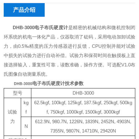
产品介绍
DHB-3000
电子布氏硬度计
是精密的机械结构和微机控制闭
环系统的机电一体化产品，仪器取消了砝码，采用电动加卸试验
力，由
0.5‰
精度的压力传感器进行反馈，
CPU
控制并能对试验
中损失的试验力进行自动补偿。试验力和保荷时间在触摸板上直
接选择输入，重复性可靠，读数准确，操作方便。可选配
V1.0
布
氏图像自动测量系统。
电子布氏硬度计
技术参数
DHB-3000
型号
DHB-3000
kg
62.5kgf, 100kgf, 125kgf, 187.5kgf, 250kgf, 500kg
试验
f
f, 750kgf, 1000kgf, 1500kgf, 3000kgf
力
612.9N, 980.7N, 1226N, 1839N, 2452N, 4903N,
N
7355N, 9807N, 14710N, 29420N