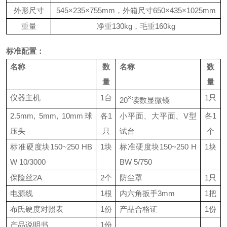
外形尺寸
545×235×755mm
，外箱尺寸
650×435×1025mm
重量
净重
130kg
，毛重
160kg
标准配置：
名称
数
名称
数
量
量
仪器主机
1
台
1
只
×
20
读数显微镜
2.5mm, 5mm, 10mm
球
各
1
小平面、大平面、
V
型
各
1
压头
只
试台
个
标准硬度块
150~250 HB
1
块
标准硬度块
150~250 H
1
块
W 10/3000
BW 5/750
保险丝
2A
2
个
防尘罩
1
只
电源线
1
根
内六角扳手
3mm
1
把
布氏硬度对照表
1
份
产品合格证
1
份
产品说明书
1
份