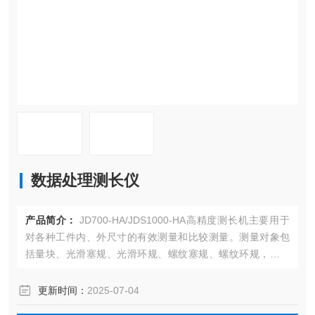
数据处理测长仪
产品简介：
JD700-HA/JDS1000-HA高精度测长机主要用于
对各种工件内、外尺寸的有效测量和比较测量。测量对象包
括量块、光滑塞规、光滑环规、螺纹塞规、螺纹环规，外径
千分尺校对棒、内径千分尺、指示表，卡板等。
更新时间：
2025-07-04