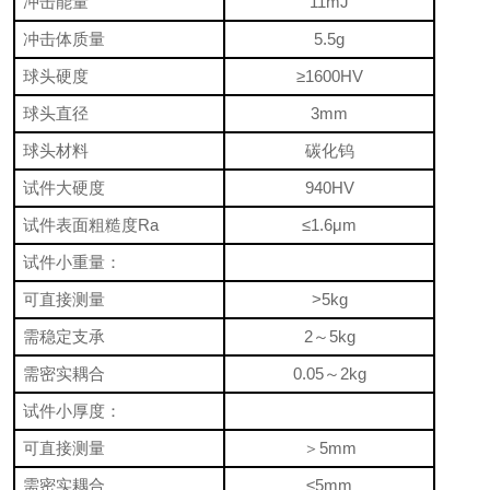
冲击能量
11mJ
冲击体质量
5.5g
球头硬度
≥1600HV
球头直径
3mm
球头材料
碳化钨
试件大硬度
940HV
试件表面粗糙度Ra
≤1.6
μm
试件小重量：
可直接测量
>5kg
需稳定支承
2～5kg
需密实耦合
0.05～2kg
试件小厚度：
可直接测量
＞5mm
需密实耦合
≤5mm