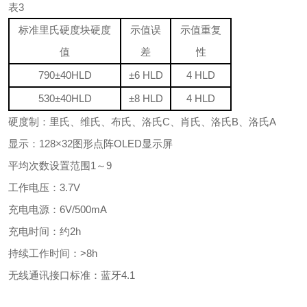
表3
标准里氏硬度块硬度
示值误
示值重复
值
差
性
790
±40HLD
±6 HLD
4 HLD
530
±40HLD
±8 HLD
4 HLD
硬度制：里氏、维氏、布氏、洛氏C、肖氏、洛氏B、洛氏A
显示：128×32图形点阵OLED显示屏
平均次数设置范围1～9
工作电压：3.7V
充电电源：6V/500mA
充电时间：约2h
持续工作时间：>8h
无线通讯接口标准：蓝牙4.1