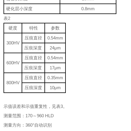
硬化层小深度
0.8mm
表2
硬度
特性
参数
压痕直径
0.54mm
300HV
压痕深度
24
μm
压痕直径
0.54mm
600HV
压痕深度
17
μm
压痕直径
0.35mm
800HV
压痕深度
10
μm
示值误差和示值重复性，见表3。
测量范围：170～960 HLD
测量方向：360°自动识别