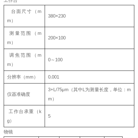
工作台
台面尺寸（
m
380×230
m
）
测量范围（
m
200×100
m
）
调焦范围（
m
0
～
100
m
）
分辨率（
mm
）
0.001
3+L/75μm
（其中
L
为测量长度，单位：
m
仪器准确度
m
）
工作台承重（
k
5
g
）
物镜