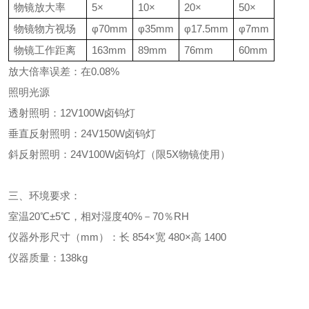
物镜放大率
5×
10×
20×
50×
物镜物方视场
φ70mm
φ35mm
φ17.5mm
φ7mm
物镜工作距离
163mm
89mm
76mm
60mm
放大倍率误差：在
0.08%
照明光源
透射照明：
12V100W
卤钨灯
垂直反射照明：
24V150W
卤钨灯
斜反射照明：
24V100W
卤钨灯（限
5X
物镜使用）
三、环境要求：
室温
20
℃±
5
℃，相对湿度
40%
－
70
％
RH
仪器外形尺寸（
mm
）：长
854
×宽
480
×高
1400
仪器质量：
138kg