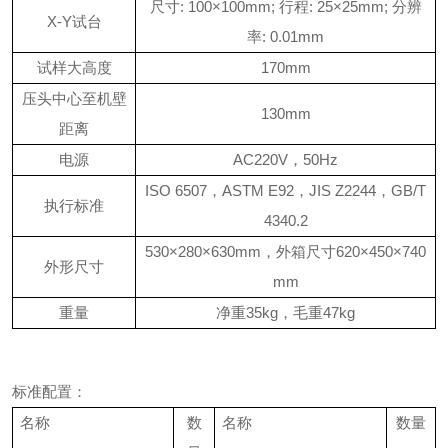
尺寸
: 100×100mm;
行程
: 25×25mm;
分辨
X-Y
试台
率
: 0.01mm
试样大高度
170mm
压头中心至机壁
130mm
距离
电源
AC220V
，
50Hz
ISO 6507
，
ASTM E92
，
JIS Z2244
，
GB/T
执行标准
4340.2
530×280×630mm
，外箱尺寸
620×450×740
外形尺寸
mm
重量
净重
35kg
，毛重
47kg
标准配置：
名称
数
名称
数量