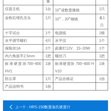
量
仪器主机
1
台
1
只
×
10
读数显微镜
金刚石维氏压头
1
只
各
1
×
×
10
，
20
物镜
只
十字试台
1
个
电源线
1
根
水平调节螺钉
4
只
水平仪
1
个
保险丝
1A
2
个
卤素灯
12V
、
15~20W
1
个
内六角扳手
2.5mm
1
把
螺丝刀
1
把
标准硬度块
700~800
1
块
标准硬度块
700~800 H
1
块
HV1
V10
防尘罩
1
只
产品合格证
1
份
产品说明书
1
份
HRS-150数显洛氏硬度计
上一个：