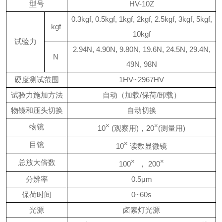
型号
HV-10Z
0.3kgf, 0.5kgf, 1kgf, 2kgf, 2.5kgf, 3kgf, 5kgf,
kgf
10kgf
试验力
2.94N, 4.90N, 9.80N, 19.6N, 24.5N, 29.4N,
N
49N, 98N
硬度测试范围
1HV~2967HV
试验力施加方法
自动（加载
/
保荷
/
卸载）
物镜和压头切换
自动切换
物镜
×
×
10
(
观察用
)
，
20
(
测量用
)
目镜
×
10
读数显微镜
总放大倍数
×
×
100
，
200
分辨率
0.5μm
保荷时间
0~60s
光源
卤素灯光源